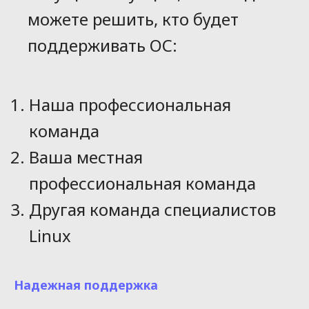
можете решить, кто будет
Киоск оплаты и
самообслуживания
поддерживать ОС:
А также любые другие варианты
Наша профессиональная
команда
Ваша местная
профессиональная команда
Другая команда специалистов
Linux
Надежная поддержка