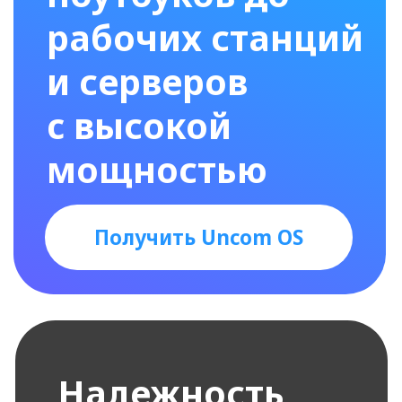
простота для
домашнего
использования
Лицензионное
соглашение
Операционная
система,
дающая
необходимый
уровень
возможностей