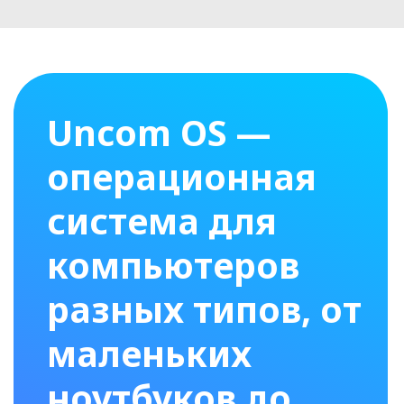
маленьких
ноутбуков до
рабочих станций
и серверов
c высокой
мощностью
Получить Uncom OS
Надежность
для бизнеса,
удобство и